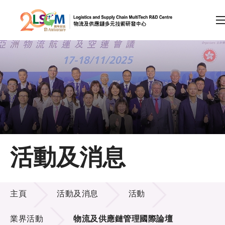
A
A
EN
繁
简
A
跳到內容（按回車鍵）
會員登入
主頁
活動及消息
關於LSCM
活動及消息
技術商品化
主頁
活動及消息
活動
項目及資助計劃
業界活動
物流及供應鏈管理國際論壇