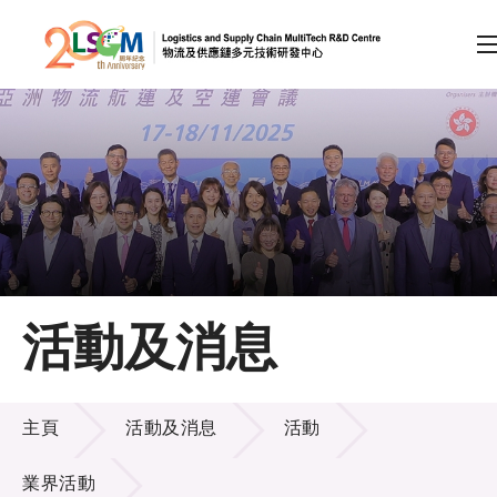
A
A
EN
繁
简
A
跳到內容（按回車鍵）
會員登入
主頁
活動及消息
關於LSCM
活動及消息
技術商品化
主頁
活動及消息
活動
項目及資助計劃
業界活動