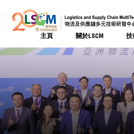
主頁
關於LSCM
技
跳到內容（按回車鍵）
熱門
熱門
熱門
熱門
熱門
機構簡
服務
合作計
活動
會籍及
願景及
LSCM 
可獲授
研發重
登記會
獎項
獎項
獎項
獎項
獎項
服務範
業界活
LSCM 動向
LSCM 動向
LSCM 動向
LSCM 動向
LSCM 動向
應用於
資助計
會員列
組織架
獎項
資助計
重點項
會員登
組織架
新聞中
稅務優
董事局
申請
研究顧
媒體報
評審
新聞稿
招標通
徵求研
資訊中