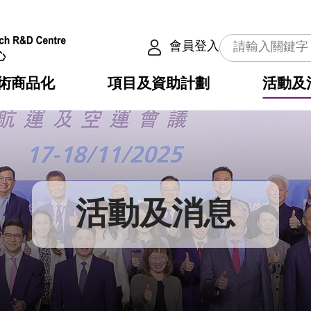
會員登入
術商品化
項目及資助計劃
活動及
介
劃
服務
使命
動向
權之技術
點
籍
疇
動
公共服務之創新技術
劃
表
構
活動及消息
劃
目
入
構
心
惠
問
導
告
發項目計劃書
心