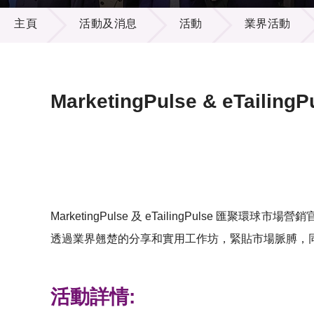
活動及消息
供應商
項目資
主頁
活動及消息
活動
業界活動
多媒體
出版刊
就業機
項目夥
聯絡我
MarketingPulse & eTailingP
MarketingPulse 及 eTailingPul
透過業界翹楚的分享和實用工作坊，緊貼市場脈膊，
活動詳情: