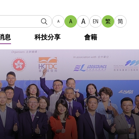
A
A
EN
繁
简
A
消息
科技分享
會籍