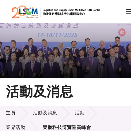
A
A
EN
繁
简
A
跳到內容（按回車鍵）
會員登入
主頁
活動及消息
關於LSCM
活動及消息
技術商品化
主頁
活動及消息
活動
項目及資助計劃
業界活動
樂齡科技博覽暨高峰會