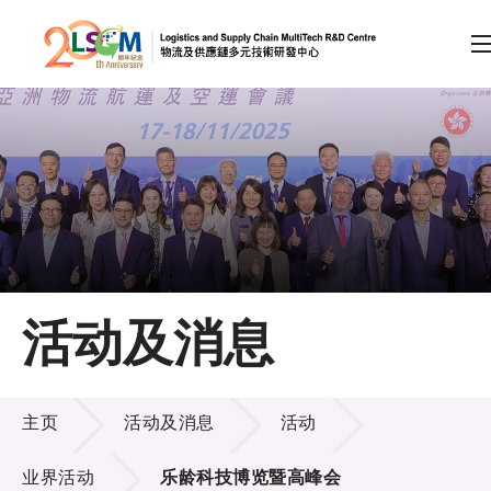
A
A
EN
繁
简
A
跳到内容（按回车键）
会员登录
主页
活动及消息
关于LSCM
活动及消息
技术商品化
主页
活动及消息
活动
项目及资助计划
业界活动
乐龄科技博览暨高峰会