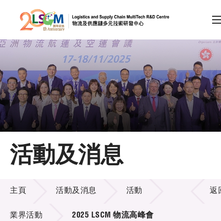
A
A
EN
繁
简
A
跳到內容（按回車鍵）
會員登入
主頁
活動及消息
關於LSCM
活動及消息
技術商品化
主頁
活動及消息
活動
返
項目及資助計劃
業界活動
2025 LSCM 物流高峰會