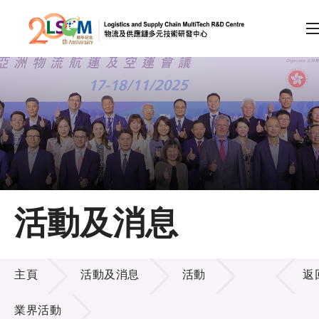
A
A
EN
繁
简
A
跳到內容（按回車鍵）
會員登入
主頁
活動及消息
關於LSCM
活動及消息
技術商品化
主頁
活動及消息
活動
返
項目及資助計劃
業界活動