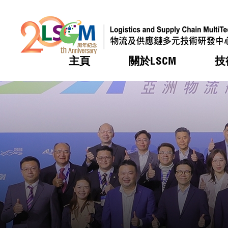
主頁
關於LSCM
技
跳到內容（按回車鍵）
熱門
熱門
熱門
熱門
熱門
機構簡
服務
合作計
活動
會籍及
願景及
LSCM 
可獲授
研發重
登記會
獎項
獎項
獎項
獎項
獎項
服務範
業界活
LSCM 動向
LSCM 動向
LSCM 動向
LSCM 動向
LSCM 動向
應用於
資助計
會員列
組織架
獎項
資助計
重點項
會員登
組織架
新聞中
稅務優
董事局
申請
研究顧
媒體報
評審
新聞稿
招標通
徵求研
資訊中