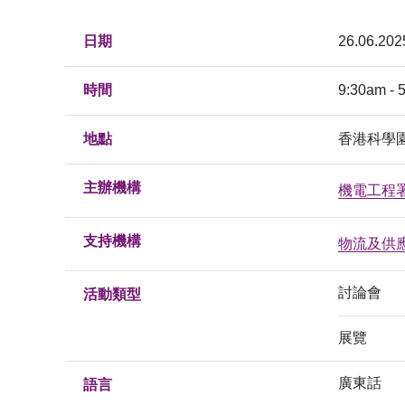
日期
26.06.202
時間
9:30am - 
地點
香港科學
主辦機構
機電工程
支持機構
物流及供
討論會
活動類型
展覽
廣東話
語言