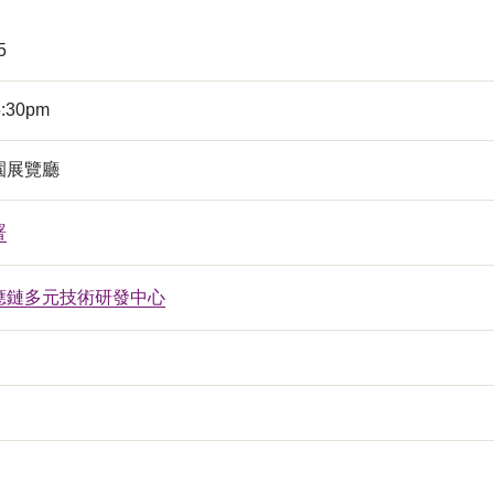
5
5:30pm
園展覽廳
署
應鏈多元技術研發中心