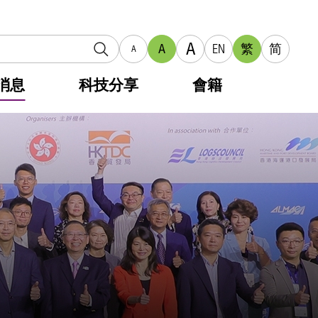
A
A
EN
繁
简
A
消息
科技分享
會籍