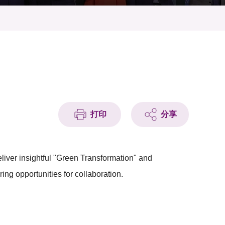
打印
分享
eliver insightful "Green Transformation" and
ing opportunities for collaboration.