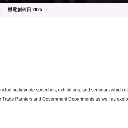
登記
料庫
機電創科日 2025
物
會
伴
們
, including keynote speeches, exhibitions, and seminars which d
the Trade Parnters and Government Departments as well as explor