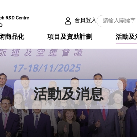
會員登入
術商品化
項目及資助計劃
活動及
介
劃
服務
使命
動向
權之技術
點
籍
疇
動
公共服務之創新技術
劃
表
構
活動及消息
劃
目
入
構
心
惠
問
導
告
發項目計劃書
心