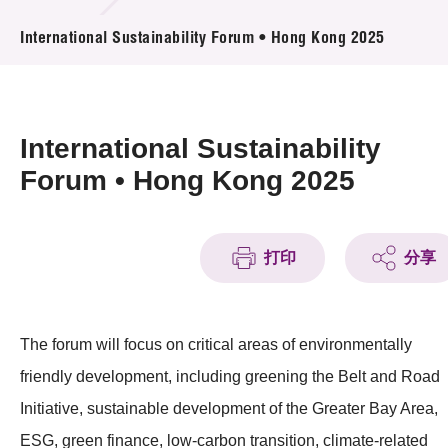
活動及消息
International Sustainability Forum • Hong Kong 2025
活動
獎項
International Sustainability
新聞中心
Forum • Hong Kong 2025
資訊中心
打印
分享
科技分享
會籍
The forum will focus on critical areas of environmentally
friendly development, including greening the Belt and Road
Initiative, sustainable development of the Greater Bay Area,
ESG, green finance, low-carbon transition, climate-related