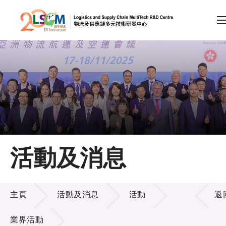
A
A
EN
繁
简
A
跳到內容（按回車鍵）
會員登入
主頁
活動及消息
關於LSCM
活動及消息
技術商品化
主頁
活動及消息
活動
返
項目及資助計劃
業界活動