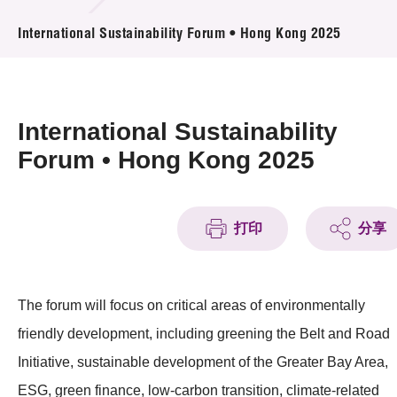
活動及消息
International Sustainability Forum • Hong Kong 2025
活動
獎項
International Sustainability
新聞中心
Forum • Hong Kong 2025
資訊中心
打印
分享
科技分享
會籍
The forum will focus on critical areas of environmentally
friendly development, including greening the Belt and Road
Initiative, sustainable development of the Greater Bay Area,
ESG, green finance, low-carbon transition, climate-related