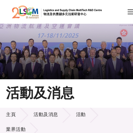
A
A
EN
繁
简
A
跳到內容（按回車鍵）
會員登入
主頁
活動及消息
關於LSCM
活動及消息
技術商品化
主頁
活動及消息
活動
項目及資助計劃
業界活動