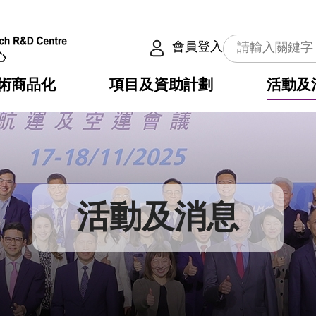
會員登入
術商品化
項目及資助計劃
活動及
介
劃
服務
使命
動向
權之技術
點
籍
疇
動
公共服務之創新技術
劃
表
構
活動及消息
劃
目
入
構
心
惠
問
導
告
發項目計劃書
心