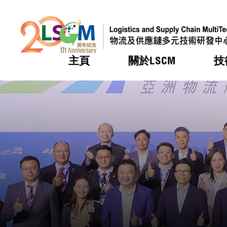
主頁
關於LSCM
技
跳到內容（按回車鍵）
熱門
熱門
熱門
熱門
熱門
機構簡
服務
合作計
活動
會籍及
願景及
LSCM 
可獲授
研發重
登記會
獎項
獎項
獎項
獎項
獎項
服務範
業界活
LSCM 動向
LSCM 動向
LSCM 動向
LSCM 動向
LSCM 動向
應用於
資助計
會員列
組織架
獎項
資助計
重點項
會員登
組織架
新聞中
稅務優
董事局
申請
研究顧
媒體報
評審
新聞稿
招標通
徵求研
資訊中