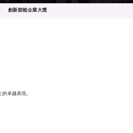
登記
料庫
創新節能企業大獎
物
會
伴
們
上的卓越表現。