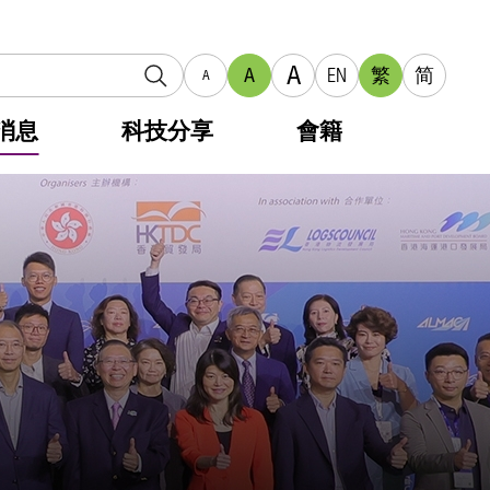
A
A
EN
繁
简
A
消息
科技分享
會籍