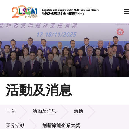
A
A
EN
繁
简
A
跳到內容（按回車鍵）
會員登入
主頁
活動及消息
關於LSCM
活動及消息
技術商品化
主頁
活動及消息
活動
項目及資助計劃
業界活動
創新節能企業大獎