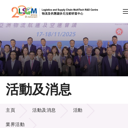
A
A
EN
繁
简
A
跳到內容（按回車鍵）
會員登入
主頁
活動及消息
關於LSCM
活動及消息
技術商品化
主頁
活動及消息
活動
項目及資助計劃
業界活動