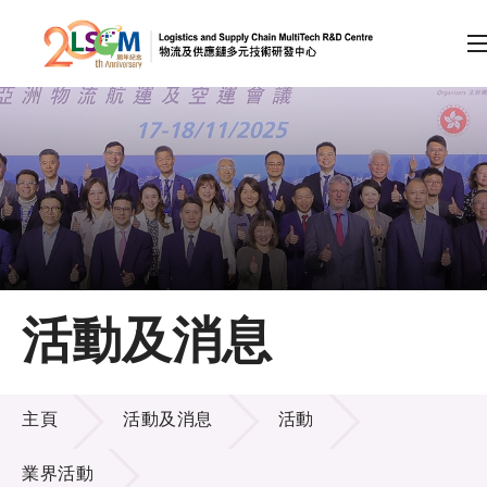
A
A
EN
繁
简
A
跳到內容（按回車鍵）
會員登入
主頁
活動及消息
關於LSCM
活動及消息
技術商品化
主頁
活動及消息
活動
項目及資助計劃
業界活動