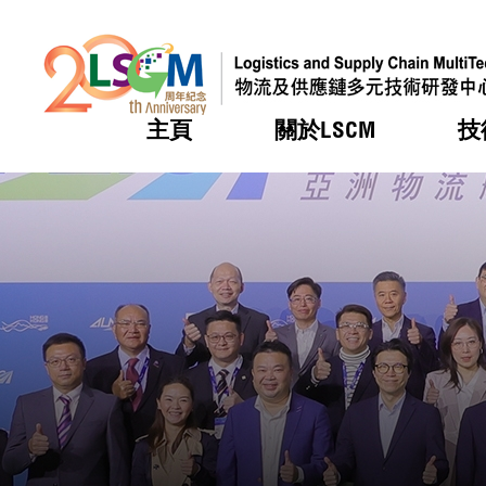
主頁
關於LSCM
技
跳到內容（按回車鍵）
熱門
熱門
熱門
熱門
熱門
機構簡
服務
合作計
活動
會籍及
願景及
LSCM 
可獲授
研發重
登記會
獎項
獎項
獎項
獎項
獎項
服務範
業界活
LSCM 動向
LSCM 動向
LSCM 動向
LSCM 動向
LSCM 動向
應用於
資助計
會員列
組織架
獎項
資助計
重點項
會員登
組織架
新聞中
稅務優
董事局
申請
研究顧
媒體報
評審
新聞稿
招標通
徵求研
資訊中