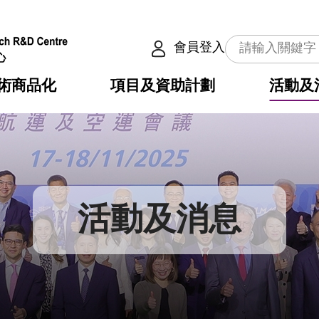
會員登入
術商品化
項目及資助計劃
活動及
介
劃
服務
使命
動向
權之技術
點
籍
疇
動
公共服務之創新技術
劃
表
構
活動及消息
劃
目
入
構
心
惠
問
導
告
發項目計劃書
心