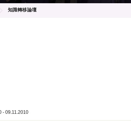
登記
料庫
知識轉移論壇
物
會
伴
們
0 - 09.11.2010