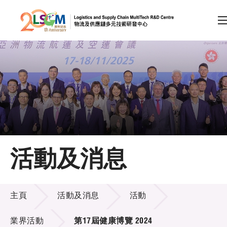
A
A
EN
繁
简
A
跳到內容（按回車鍵）
會員登入
主頁
活動及消息
關於LSCM
活動及消息
技術商品化
主頁
活動及消息
活動
項目及資助計劃
業界活動
第17屆健康博覽 2024