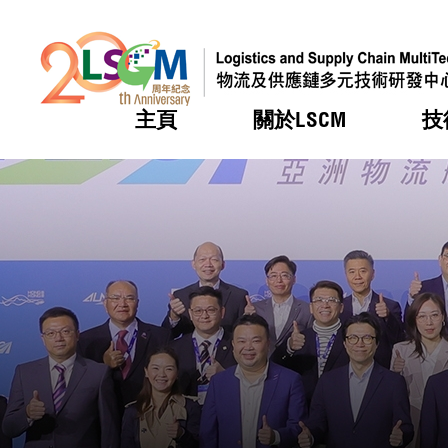
主頁
關於LSCM
技
跳到內容（按回車鍵）
熱門
熱門
熱門
熱門
熱門
機構簡
服務
合作計
活動
會籍及
願景及
LSCM 
可獲授
研發重
登記會
獎項
獎項
獎項
獎項
獎項
服務範
業界活
LSCM 動向
LSCM 動向
LSCM 動向
LSCM 動向
LSCM 動向
應用於
資助計
會員列
組織架
獎項
資助計
重點項
會員登
組織架
新聞中
稅務優
董事局
申請
研究顧
媒體報
評審
新聞稿
招標通
徵求研
資訊中