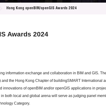
登記
料庫
Hong Kong openBIM/openGIS Awards 2024
物
會
伴
們
IS Awards 2024
rting information exchange and collaboration in BIM and GIS. T
and the Hong Kong Chapter of buildingSMART International 
nd innovations of openBIM and/or openGIS applications in projec
in both local and global arena will serve as judging panel memb
chnology Category.