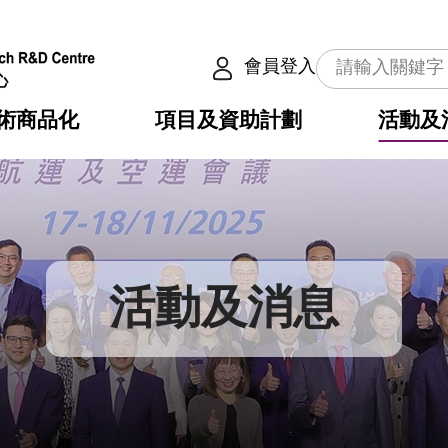
會員登入
術商品化
項目及資助計劃
活動及
介
劃
服務
使命
動向
權之技術
點
籍
疇
動
公共服務之創新技術
劃
表
構
活動及消息
劃
目
入
構
心
惠
問
導
告
發項目計劃書
心