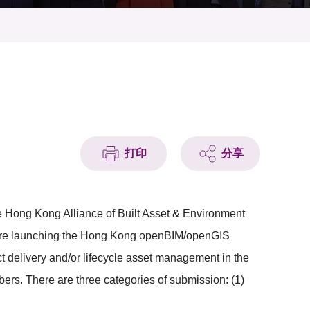
打印
分享
he Hong Kong Alliance of Built Asset & Environment
are launching the Hong Kong openBIM/openGIS
t delivery and/or lifecycle asset management in the
ers. There are three categories of submission: (1)