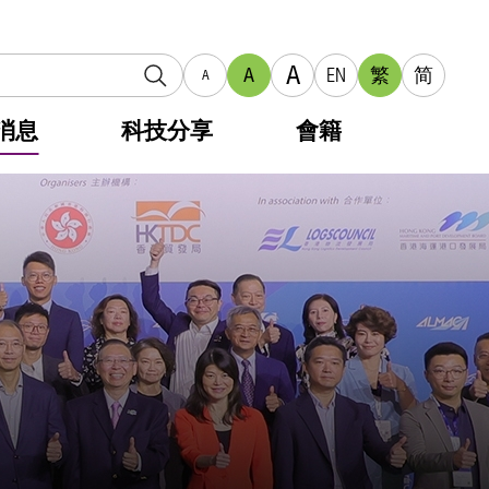
A
A
EN
繁
简
A
消息
科技分享
會籍