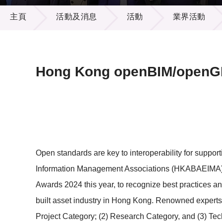
活動及消息
供應商
項目資
主頁
活動及消息
活動
業界活動
多媒體
出版刊
就業機
項目夥
聯絡我
Hong Kong openBIM/openG
Open standards are key to interoperability for suppo
Information Management Associations (HKABAEIMA) 
Awards 2024 this year, to recognize best practices a
built asset industry in Hong Kong. Renowned experts 
Project Category; (2) Research Category, and (3) Te