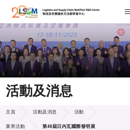
A
A
EN
繁
简
A
跳到內容（按回車鍵）
會員登入
主頁
活動及消息
關於LSCM
活動及消息
技術商品化
主頁
活動及消息
活動
項目及資助計劃
業界活動
第49屆日內瓦國際發明展