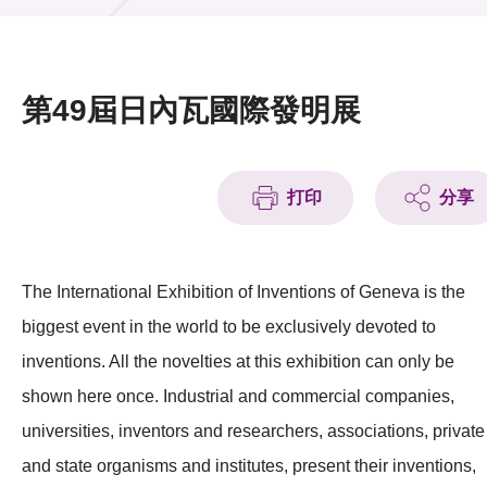
活動及消息
活動
第49屆日內瓦國際發明展
獎項
新聞中心
打印
分享
資訊中心
科技分享
The International Exhibition of Inventions of Geneva is the
biggest event in the world to be exclusively devoted to
會籍
inventions. All the novelties at this exhibition can only be
shown here once. Industrial and commercial companies,
universities, inventors and researchers, associations, private
and state organisms and institutes, present their inventions,