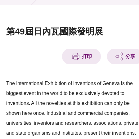
活動及消息
活動
第49屆日內瓦國際發明展
獎項
新聞中心
打印
分享
資訊中心
科技分享
The International Exhibition of Inventions of Geneva is the
biggest event in the world to be exclusively devoted to
會籍
inventions. All the novelties at this exhibition can only be
shown here once. Industrial and commercial companies,
universities, inventors and researchers, associations, private
and state organisms and institutes, present their inventions,