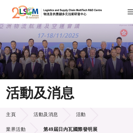
A
A
EN
繁
简
A
跳到內容（按回車鍵）
會員登入
主頁
活動及消息
關於LSCM
活動及消息
技術商品化
主頁
活動及消息
活動
項目及資助計劃
業界活動
第49屆日內瓦國際發明展