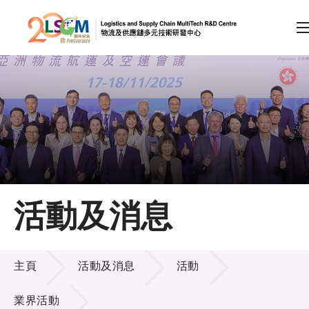
A
A
EN
繁
简
A
跳到內容（按回車鍵）
會員登入
主頁
活動及消息
關於LSCM
活動及消息
技術商品化
主頁
活動及消息
活動
項目及資助計劃
業界活動