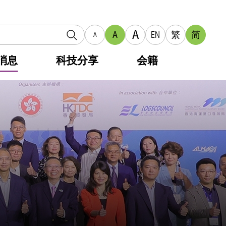
A
A
EN
繁
简
A
消息
科技分享
会籍