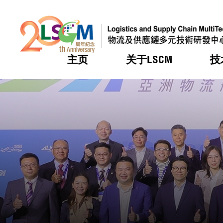
主页
关于LSCM
技
跳到内容（按回车键）
热门
热门
热门
热门
热门
机构简
服务
合作计
活动
会籍及
愿景及
LSCM 
可获授
研发重
登记会
奖项
奖项
奖项
奖项
奖项
服务范
业界活
LSCM 动向
LSCM 动向
LSCM 动向
LSCM 动向
LSCM 动向
应用于
资助计
会员列
组织架
奖项
资助计
重点项
会员登
组织架
新闻中
税务优
董事局
申请
研究顾
媒体报
评审
新闻稿
招标通
征求研
资讯中