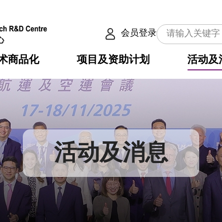
会员登录
术商品化
项目及资助计划
活动及
介
划
服务
使命
动向
权之技术
点
籍
畴
动
公共服务之创新技术
划
表
构
活动及消息
划
目
入
构
心
惠
问
导
告
发项目计划书
心