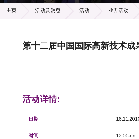
活动及消息
供应商
项目资
主页
活动及消息
活动
业界活动
多媒体
出版刊
就业机
项目伙
联络我
第十二届中国国际高新技术成果
活动详情:
日期
16.11.201
时间
12:00am