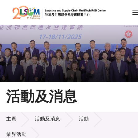
A
A
EN
繁
简
A
跳到內容（按回車鍵）
會員登入
主頁
活動及消息
關於LSCM
活動及消息
技術商品化
主頁
活動及消息
活動
項目及資助計劃
業界活動