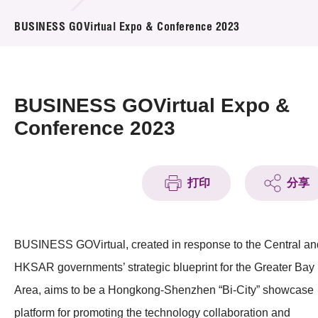
活動及消息
BUSINESS GOVirtual Expo & Conference 2023
活動
獎項
BUSINESS GOVirtual Expo &
新聞中心
Conference 2023
資訊中心
打印
分享
科技分享
會籍
BUSINESS GOVirtual, created in response to the Central an
HKSAR governments’ strategic blueprint for the Greater Bay
Area, aims to be a Hongkong-Shenzhen “Bi-City” showcase
platform for promoting the technology collaboration and