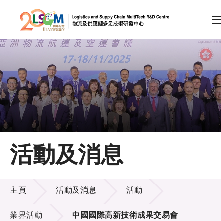
A
A
EN
繁
简
A
跳到內容（按回車鍵）
會員登入
主頁
活動及消息
關於LSCM
活動及消息
技術商品化
主頁
活動及消息
活動
項目及資助計劃
業界活動
中國國際高新技術成果交易會