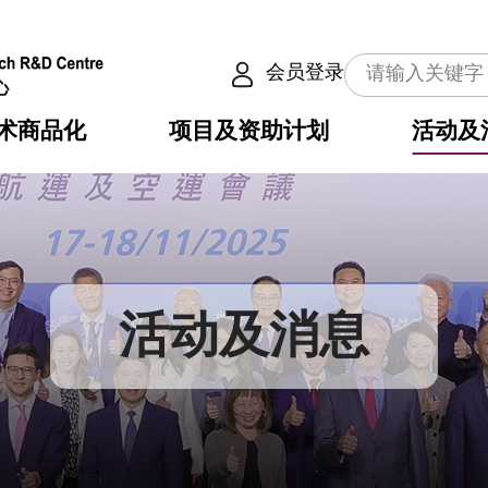
会员登录
术商品化
项目及资助计划
活动及
介
划
服务
使命
动向
权之技术
点
籍
畴
动
公共服务之创新技术
划
表
构
活动及消息
划
目
入
构
心
惠
问
导
告
发项目计划书
心