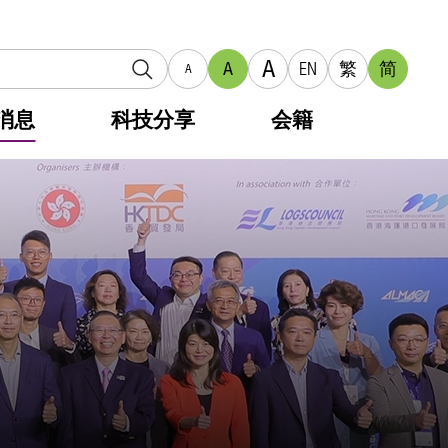
A
A
EN
繁
简
A
消息
科技分享
会籍