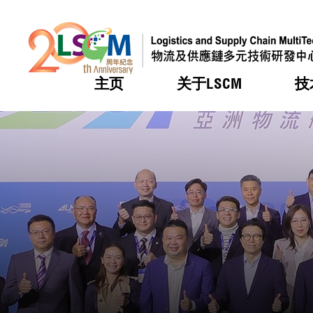
主页
关于LSCM
技
跳到内容（按回车键）
热门
热门
热门
热门
热门
机构简
服务
合作计
活动
会籍及
愿景及
LSCM 
可获授
研发重
登记会
奖项
奖项
奖项
奖项
奖项
服务范
业界活
LSCM 动向
LSCM 动向
LSCM 动向
LSCM 动向
LSCM 动向
应用于
资助计
会员列
组织架
奖项
资助计
重点项
会员登
组织架
新闻中
税务优
董事局
申请
研究顾
媒体报
评审
新闻稿
招标通
征求研
资讯中