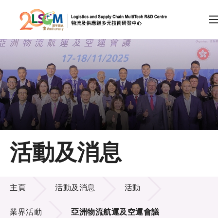
A
A
EN
繁
简
A
跳到內容（按回車鍵）
會員登入
主頁
活動及消息
關於LSCM
活動及消息
技術商品化
主頁
活動及消息
活動
項目及資助計劃
業界活動
亞洲物流航運及空運會議