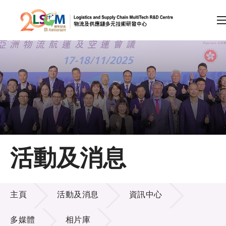
A
A
EN
繁
简
A
跳到內容（按回車鍵）
會員登入
主頁
活動及消息
關於LSCM
活動及消息
技術商品化
主頁
活動及消息
資訊中心
項目及資助計劃
多媒體
相片庫