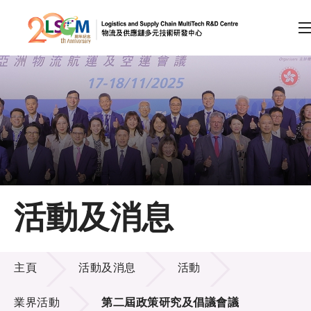
A
A
EN
繁
简
A
跳到內容（按回車鍵）
會員登入
主頁
活動及消息
關於LSCM
活動及消息
技術商品化
主頁
活動及消息
活動
項目及資助計劃
業界活動
第二屆政策研究及倡議會議