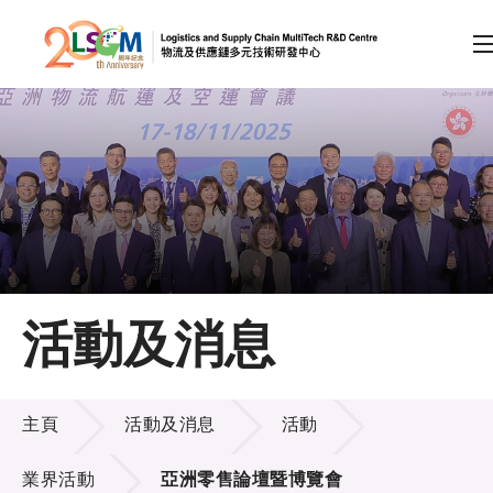
A
A
EN
繁
简
A
跳到內容（按回車鍵）
會員登入
主頁
活動及消息
關於LSCM
活動及消息
技術商品化
主頁
活動及消息
活動
項目及資助計劃
業界活動
亞洲零售論壇暨博覽會