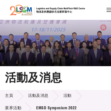
A
A
EN
繁
简
A
跳到內容（按回車鍵）
會員登入
主頁
活動及消息
關於LSCM
活動及消息
技術商品化
主頁
活動及消息
活動
項目及資助計劃
業界活動
EMSD Symposium 2022