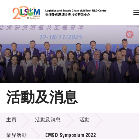
A
A
EN
繁
简
A
跳到內容（按回車鍵）
會員登入
主頁
活動及消息
關於LSCM
活動及消息
技術商品化
主頁
活動及消息
活動
項目及資助計劃
業界活動
EMSD Symposium 2022