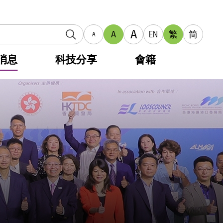
A
A
EN
繁
简
A
消息
科技分享
會籍