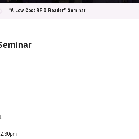
登記
料庫
“A Low Cost RFID Reader” Seminar
物
會
伴
們
Seminar
1
12:30pm