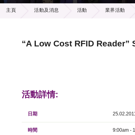
活動及消息
供應商
項目資
主頁
活動及消息
活動
業界活動
多媒體
出版刊
就業機
項目夥
聯絡我
“A Low Cost RFID Reader” 
活動詳情:
日期
25.02.201
時間
9:00am - 