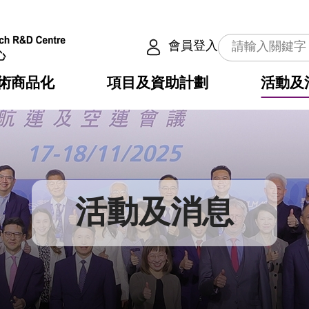
會員登入
術商品化
項目及資助計劃
活動及
介
劃
服務
使命
動向
權之技術
點
籍
疇
動
公共服務之創新技術
劃
表
構
活動及消息
劃
目
入
構
心
惠
問
導
告
發項目計劃書
心