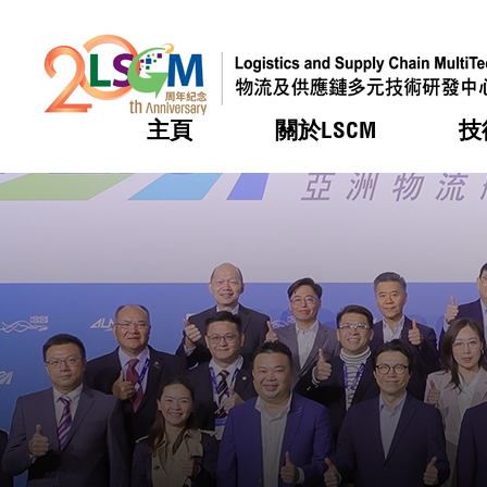
主頁
關於LSCM
技
跳到內容（按回車鍵）
熱門
熱門
熱門
熱門
熱門
機構簡
服務
合作計
活動
會籍及
願景及
LSCM 
可獲授
研發重
登記會
獎項
獎項
獎項
獎項
獎項
服務範
業界活
LSCM 動向
LSCM 動向
LSCM 動向
LSCM 動向
LSCM 動向
應用於
資助計
會員列
組織架
獎項
資助計
重點項
會員登
組織架
新聞中
稅務優
董事局
申請
研究顧
媒體報
評審
新聞稿
招標通
徵求研
資訊中