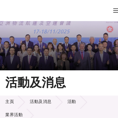
A
A
EN
繁
简
A
跳到內容（按回車鍵）
會員登入
主頁
活動及消息
關於LSCM
活動及消息
技術商品化
主頁
活動及消息
活動
項目及資助計劃
業界活動