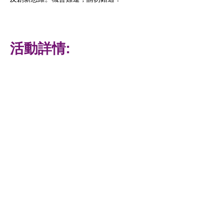
活動詳情:
日期
12.10.2021
時間
9:30am - 6:00pm
地點
線上
主辦機構
香港特區政府機電工程署
廣東省科學技術協會
支持機構
物流及供應鏈多元技術研發中心