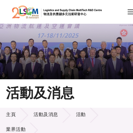
A
A
EN
繁
简
A
跳到內容（按回車鍵）
會員登入
主頁
活動及消息
關於LSCM
活動及消息
技術商品化
主頁
活動及消息
活動
項目及資助計劃
業界活動