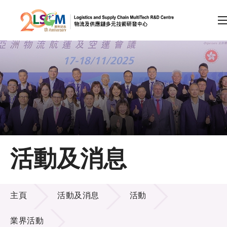
A
A
EN
繁
简
A
跳到內容（按回車鍵）
會員登入
主頁
活動及消息
關於LSCM
活動及消息
技術商品化
主頁
活動及消息
活動
項目及資助計劃
業界活動