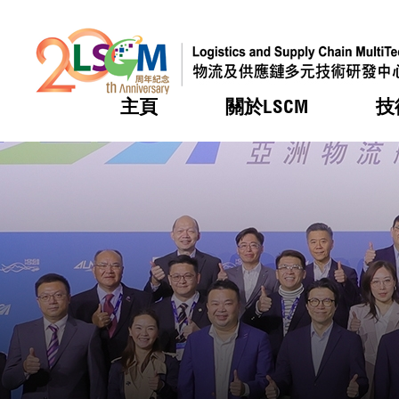
主頁
關於LSCM
技
跳到內容（按回車鍵）
熱門
熱門
熱門
熱門
熱門
機構簡
服務
合作計
活動
會籍及
願景及
LSCM 
可獲授
研發重
登記會
獎項
獎項
獎項
獎項
獎項
服務範
業界活
LSCM 動向
LSCM 動向
LSCM 動向
LSCM 動向
LSCM 動向
應用於
資助計
會員列
組織架
獎項
資助計
重點項
會員登
組織架
新聞中
稅務優
董事局
申請
研究顧
媒體報
評審
新聞稿
招標通
徵求研
資訊中