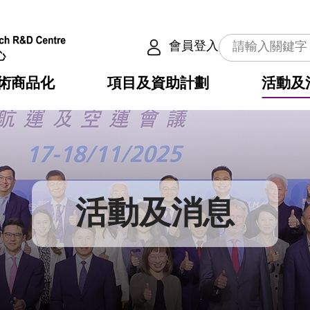
會員登入
術商品化
項目及資助計劃
活動及
介
劃
服務
使命
動向
權之技術
點
籍
疇
動
公共服務之創新技術
劃
表
構
活動及消息
劃
目
入
構
心
惠
問
導
告
發項目計劃書
心