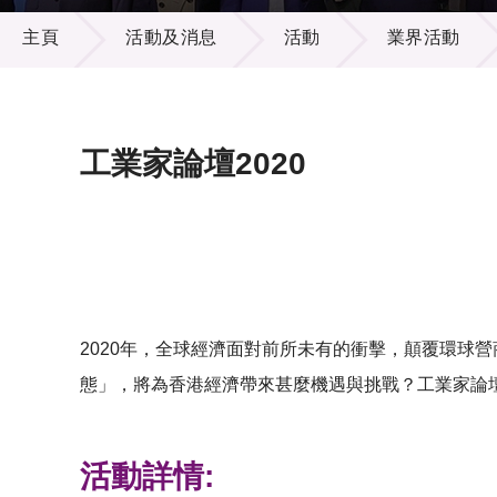
活動及消息
供應商
項目資
主頁
活動及消息
活動
業界活動
多媒體
出版刊
就業機
項目夥
聯絡我
工業家論壇2020
2020年，全球經濟面對前所未有的衝擊，顛覆環球
態」，將為香港經濟帶來甚麼機遇與挑戰？工業家論壇
活動詳情: