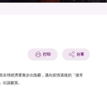
打印
分享
。當全球經濟逐漸步出陰霾，邁向疫情過後的「後常
」出謀獻策。