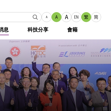
A
A
EN
繁
简
A
消息
科技分享
會籍