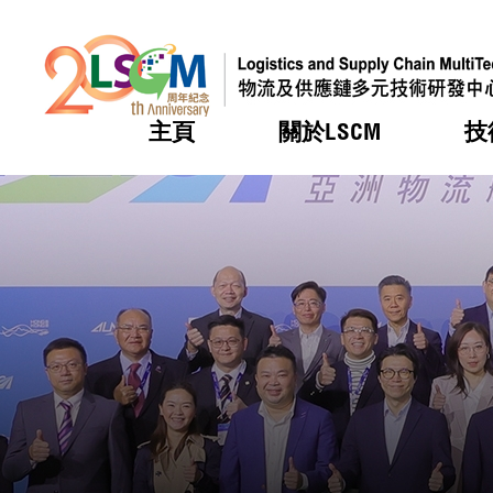
主頁
關於LSCM
技
跳到內容（按回車鍵）
熱門
熱門
熱門
熱門
熱門
機構簡
服務
合作計
活動
會籍及
願景及
LSCM 
可獲授
研發重
登記會
獎項
獎項
獎項
獎項
獎項
服務範
業界活
LSCM 動向
LSCM 動向
LSCM 動向
LSCM 動向
LSCM 動向
應用於
資助計
會員列
組織架
獎項
資助計
重點項
會員登
組織架
新聞中
稅務優
董事局
申請
研究顧
媒體報
評審
新聞稿
招標通
徵求研
資訊中