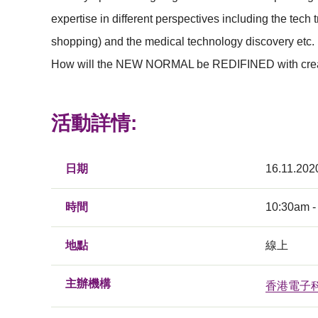
expertise in different perspectives including the tec
shopping) and the medical technology discovery etc.
How will the NEW NORMAL be REDIFINED with creativi
活動詳情:
日期
16.11.202
時間
10:30am -
地點
線上
主辦機構
香港電子