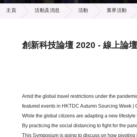
活動及消息
供應商
項目資
主頁
活動及消息
活動
業界活動
多媒體
出版刊
就業機
項目夥
聯絡我
創新科技論壇 2020 - 線上論
Amid the global travel restrictions under the pande
featured events in HKTDC Autumn Sourcing Week | O
While the global citizens are adapting a new lifest
By practicing the social distancing to fight for the pa
This Symposium is going to discuss on how pivoting 