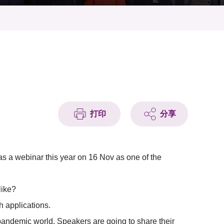
打印
分享
s a webinar this year on 16 Nov as one of the
like?
h applications.
andemic world. Speakers are going to share their