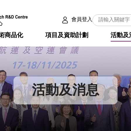
會員登入
術商品化
項目及資助計劃
活動及
介
劃
服務
使命
動向
權之技術
點
籍
疇
動
公共服務之創新技術
劃
表
構
活動及消息
劃
目
入
構
心
惠
問
導
告
發項目計劃書
心