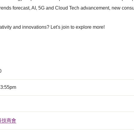
h trends forecast, AI, 5G and Cloud Tech advancement, new consu
ty and innovations? Let's join to explore more!
0
 3:55pm
科技商會