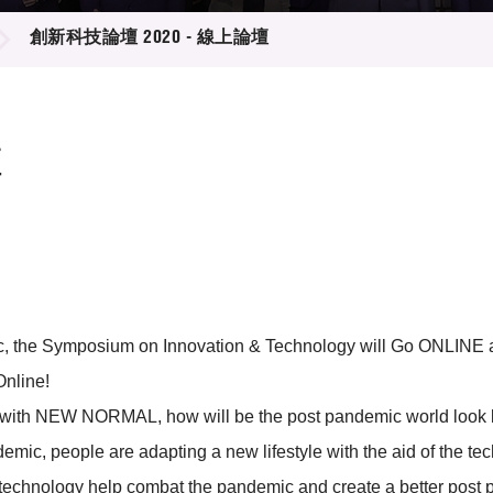
登記
料庫
創新科技論壇 2020 - 線上論壇
物
會
伴
們
壇
mic, the Symposium on Innovation & Technology will Go ONLINE a
nline!
yle with NEW NORMAL, how will be the post pandemic world look 
ndemic, people are adapting a new lifestyle with the aid of the tec
technology help combat the pandemic and create a better post p