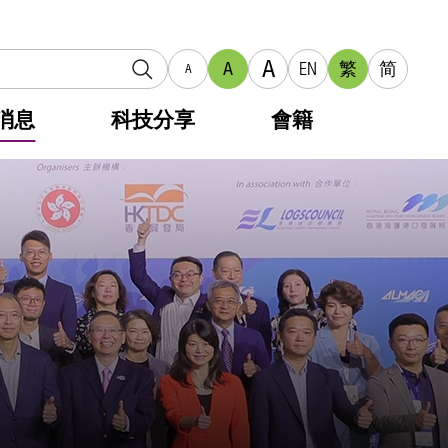
A
A
EN
繁
简
A
消息
科技分享
會籍