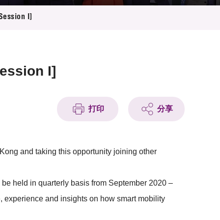
Session I]
ession I]
打印
分享
ong and taking this opportunity joining other
ill be held in quarterly basis from September 2020 –
ge, experience and insights on how smart mobility