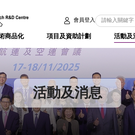
會員登入
術商品化
項目及資助計劃
活動及
介
劃
服務
使命
動向
權之技術
點
籍
疇
動
公共服務之創新技術
劃
表
構
活動及消息
劃
目
入
構
心
惠
問
導
告
發項目計劃書
心