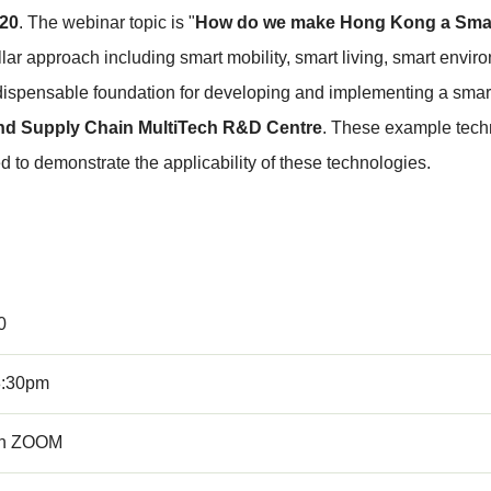
020
. The webinar topic is "
How do we make Hong Kong a Smar
x pillar approach including smart mobility, smart living, smart en
spensable foundation for developing and implementing a smarte
and Supply Chain MultiTech R&D Centre
. These example tech
ed to demonstrate the applicability of these technologies.
0
8:30pm
th ZOOM