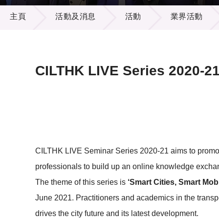
活動及消息
供應商
項目資
主頁
活動及消息
活動
業界活動
多媒體
出版刊
就業機
項目夥
聯絡我
CILTHK LIVE Series 2020-21: 
CILTHK LIVE Seminar Series 2020-21 aims to promote t
professionals to build up an online knowledge exchan
The theme of this series is
‘Smart Cities, Smart Mobi
June 2021. Practitioners and academics in the transpo
drives the city future and its latest development.