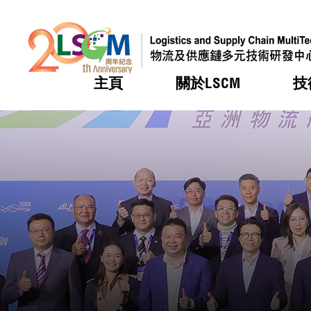
主頁
關於LSCM
技
跳到內容（按回車鍵）
熱門
熱門
熱門
熱門
熱門
機構簡
服務
合作計
活動
會籍及
願景及
LSCM 
可獲授
研發重
登記會
獎項
獎項
獎項
獎項
獎項
服務範
業界活
LSCM 動向
LSCM 動向
LSCM 動向
LSCM 動向
LSCM 動向
應用於
資助計
會員列
組織架
獎項
資助計
重點項
會員登
組織架
新聞中
稅務優
董事局
申請
研究顧
媒體報
評審
新聞稿
招標通
徵求研
資訊中