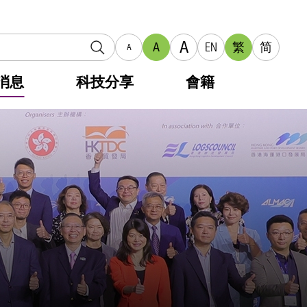
A
A
EN
繁
简
A
消息
科技分享
會籍