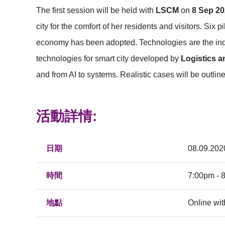
The first session will be held with
LSCM
on
8 Sep 2
city for the comfort of her residents and visitors. Si
economy has been adopted. Technologies are the indi
technologies for smart city developed by
Logistics 
and from AI to systems. Realistic cases will be outlin
活動詳情:
日期
08.09.202
時間
7:00pm - 
地點
Online wi