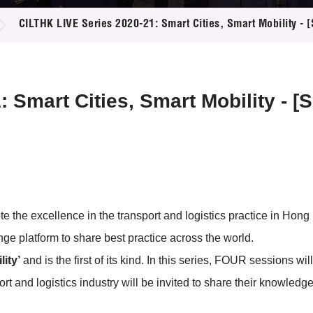
登記
料庫
CILTHK LIVE Series 2020-21: Smart Cities, Smart Mobility - [
物
會
伴
們
Smart Cities, Smart Mobility - [S
he excellence in the transport and logistics practice in Hong K
ge platform to share best practice across the world.
lity’
and is the first of its kind. In this series, FOUR sessions w
rt and logistics industry will be invited to share their knowled