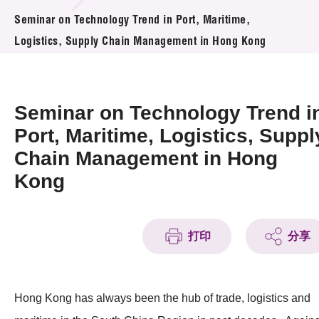
活動及消息
Seminar on Technology Trend in Port, Maritime,
Logistics, Supply Chain Management in Hong Kong
活動
獎項
Seminar on Technology Trend i
新聞中心
Port, Maritime, Logistics, Suppl
Chain Management in Hong
資訊中心
Kong
科技分享
會籍
打印
分享
Hong Kong has always been the hub of trade, logistics and