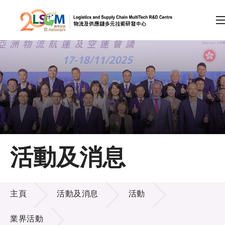
A
A
EN
繁
简
A
跳到內容（按回車鍵）
會員登入
主頁
活動及消息
關於LSCM
活動及消息
技術商品化
主頁
活動及消息
活動
項目及資助計劃
業界活動