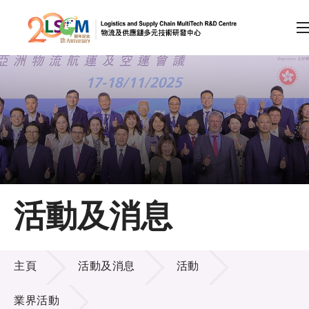
A
A
EN
繁
简
A
跳到內容（按回車鍵）
會員登入
主頁
活動及消息
關於LSCM
活動及消息
技術商品化
主頁
活動及消息
活動
項目及資助計劃
業界活動