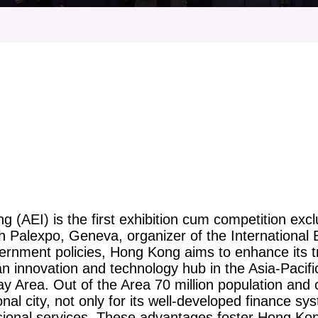
登記
料庫
第二屆亞洲發明展覽會
物
會
伴
們
 (AEI) is the first exhibition cum competition excl
h Palexpo, Geneva, organizer of the International 
vernment policies, Hong Kong aims to enhance its 
n innovation and technology hub in the Asia-Pacific 
ea. Out of the Area 70 million population and col
al city, not only for its well-developed finance sy
ssional services. These advantages foster Hong Kong