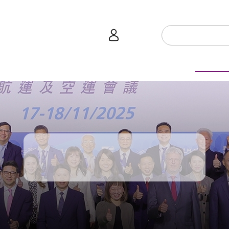
會員登入
技術商品化
項目及資助計劃
活動及
介
劃
服務
使命
 動向
權之技術
點
籍
疇
動
公共服務之創新技術
劃
表
構
活動及消息
劃
目
入
構
心
惠
問
導
告
發項目計劃書
心