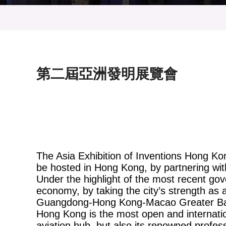
供應商
項目資
多媒體
活動及消息
主頁
活動及消息
活動
業界活動
出版刊
就業機
項目夥
聯絡我
第二屆亞洲發明展覽會
The Asia Exhibition of Inventions Hong Kong
be hosted in Hong Kong, by partnering wit
Under the highlight of the most recent go
economy, by taking the city’s strength as a
Guangdong-Hong Kong-Macao Greater Bay Ar
Hong Kong is the most open and internation
aviation hub, but also its renowned profe