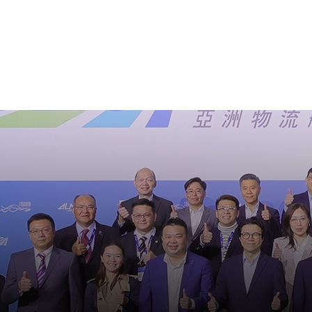
主頁
關於LSCM
跳到內容（按回車鍵）
熱門
熱門
熱門
熱門
熱門
機構簡
服務
合作計
活動
會籍及
願景及
LSCM
可獲授
研發重
登記會
獎項
獎項
獎項
獎項
獎項
服務範
業界活
LSCM 動向
LSCM 動向
LSCM 動向
LSCM 動向
LSCM 動向
應用於
資助計
會員列
組織架
獎項
資助計
重點項
會員登
組織架
新聞中
稅務優
董事局
申請
研究顧
媒體報
評審
新聞稿
招標通
徵求研
資訊中