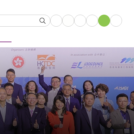
A
A
EN
繁
简
A
消息
科技分享
會籍