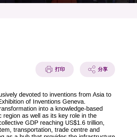
打印
分享
usively devoted to inventions from Asia to
Exhibition of Inventions Geneva.
transformation into a knowledge-based
region as well as its key role in the
lective GDP reaching US$1.6 trillion,
stem, transportation, trade centre and
 as a hub that provides the infrastructure