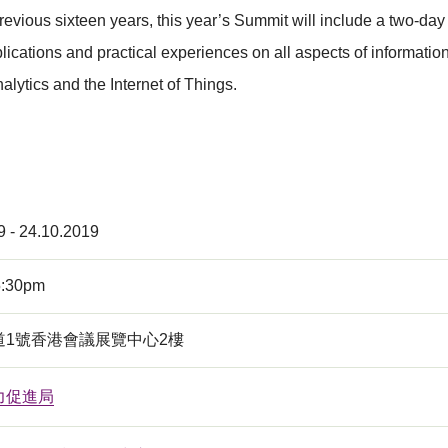
previous sixteen years, this year’s Summit will include a two-
ations and practical experiences on all aspects of information s
lytics and the Internet of Things.
9 - 24.10.2019
5:30pm
道1號香港會議展覽中心2樓
力促進局