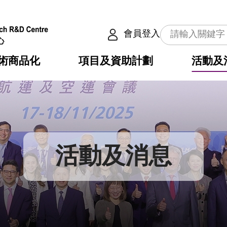
會員登入
術商品化
項目及資助計劃
活動及
介
劃
服務
使命
動向
權之技術
點
籍
疇
動
公共服務之創新技術
劃
表
構
活動及消息
劃
目
入
構
心
惠
問
導
告
發項目計劃書
心