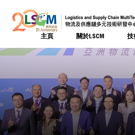
主頁
關於LSCM
技
跳到內容（按回車鍵）
熱門
熱門
熱門
熱門
熱門
機構簡
服務
合作計
活動
會籍及
願景及
LSCM 
可獲授
研發重
登記會
獎項
獎項
獎項
獎項
獎項
服務範
業界活
LSCM 動向
LSCM 動向
LSCM 動向
LSCM 動向
LSCM 動向
應用於
資助計
會員列
組織架
獎項
資助計
重點項
會員登
組織架
新聞中
稅務優
董事局
申請
研究顧
媒體報
評審
新聞稿
招標通
徵求研
資訊中