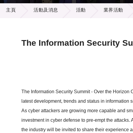
活動及消息
供應商
項目資
主頁
活動及消息
活動
業界活動
多媒體
出版刊
就業機
項目夥
聯絡我
The Information Security S
The Information Security Summit - Over the Horizon Cy
latest development, trends and status in information s
As cyber attackers are growing more capable and smarte
investment in cyber defense to pre-empt the attacks. 
the industry will be invited to share their experience