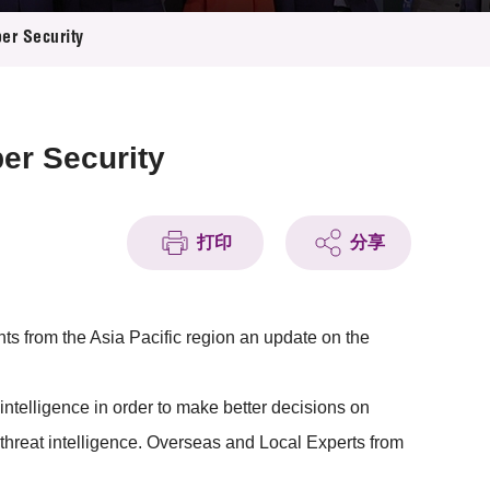
er Security
er Security
打印
分享
ts from the Asia Pacific region an update on the
intelligence in order to make better decisions on
 threat intelligence. Overseas and Local Experts from