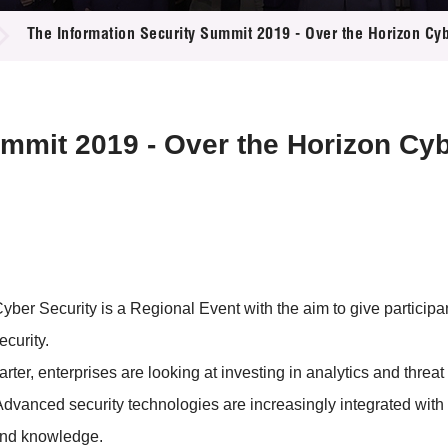
登記
料庫
The Information Security Summit 2019 - Over the Horizon Cyb
物
會
伴
們
ummit 2019 - Over the Horizon Cyb
ber Security is a Regional Event with the aim to give participan
ecurity.
r, enterprises are looking at investing in analytics and threat 
Advanced security technologies are increasingly integrated with
 and knowledge.