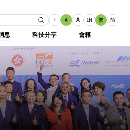
A
A
EN
繁
简
A
消息
科技分享
會籍