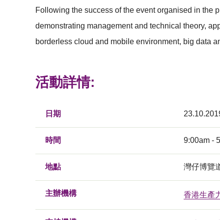
Following the success of the event organised in the 
demonstrating management and technical theory, applic
borderless cloud and mobile environment, big data ana
活動詳情:
日期
23.10.201
時間
9:00am - 
地點
灣仔博覽
主辦機構
香港生產