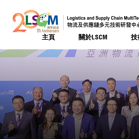
主頁
關於LSCM
技
跳到內容（按回車鍵）
熱門
熱門
熱門
熱門
熱門
機構簡
服務
合作計
活動
會籍及
願景及
LSCM 
可獲授
研發重
登記會
獎項
獎項
獎項
獎項
獎項
服務範
業界活
LSCM 動向
LSCM 動向
LSCM 動向
LSCM 動向
LSCM 動向
應用於
資助計
會員列
組織架
獎項
資助計
重點項
會員登
組織架
新聞中
稅務優
董事局
申請
研究顧
媒體報
評審
新聞稿
招標通
徵求研
資訊中