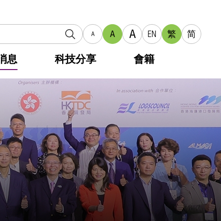
A
A
EN
繁
简
A
消息
科技分享
會籍