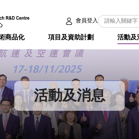
會員登入
術商品化
項目及資助計劃
活動及
介
劃
服務
使命
動向
權之技術
點
籍
疇
動
公共服務之創新技術
劃
表
構
活動及消息
劃
目
入
構
心
惠
問
導
告
發項目計劃書
心