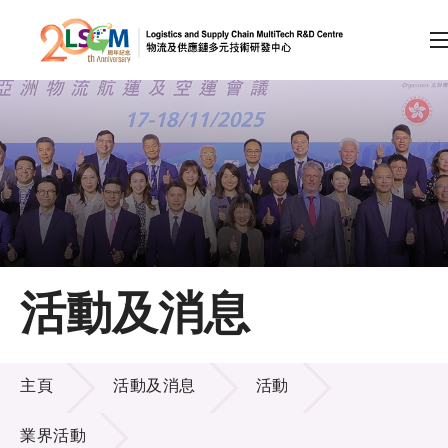
A
A
EN
繁
简
A
跳到內容（按回車鍵）
會員登入
主頁
活動及消息
關於LSCM
活動及消息
技術商品化
主頁
活動及消息
活動
項目及資助計劃
業界活動