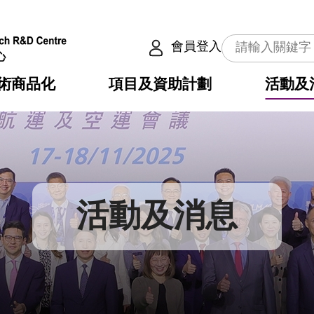
會員登入
術商品化
項目及資助計劃
活動及
介
劃
服務
使命
動向
權之技術
點
籍
疇
動
公共服務之創新技術
劃
表
構
活動及消息
劃
目
入
構
心
惠
問
導
告
發項目計劃書
心