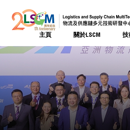
主頁
關於LSCM
技
跳到內容（按回車鍵）
熱門
熱門
熱門
熱門
熱門
機構簡
服務
合作計
活動
會籍及
願景及
LSCM 
可獲授
研發重
登記會
獎項
獎項
獎項
獎項
獎項
服務範
業界活
LSCM 動向
LSCM 動向
LSCM 動向
LSCM 動向
LSCM 動向
應用於
資助計
會員列
組織架
獎項
資助計
重點項
會員登
組織架
新聞中
稅務優
董事局
申請
研究顧
媒體報
評審
新聞稿
招標通
徵求研
資訊中