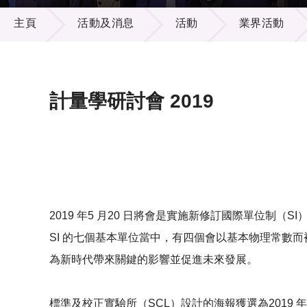
活動及消息
供應商
項目資
主頁
活動及消息
活動
業界活動
多媒體
出版刊
就業機
項目夥
聯絡我
計量學研討會 2019
2019 年5 月20 日將會是實施新修訂國際單位制（
SI 的七個基本單位當中，有四個會以基本物理常數
為新時代帶來關鍵的影響並促進未來發展。
標準及校正實驗所（SCL）設計的海報獲選為2019