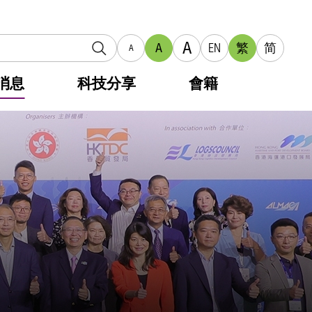
A
A
EN
繁
简
A
消息
科技分享
會籍