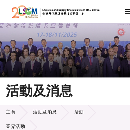
A
A
EN
繁
简
A
跳到內容（按回車鍵）
會員登入
主頁
活動及消息
關於LSCM
活動及消息
技術商品化
主頁
活動及消息
活動
項目及資助計劃
業界活動