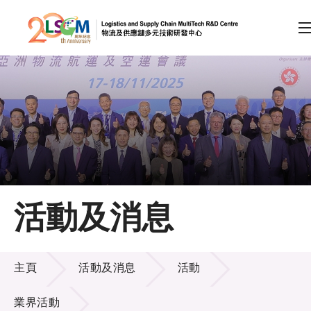
A
A
EN
繁
简
A
跳到內容（按回車鍵）
會員登入
主頁
活動及消息
關於LSCM
活動及消息
技術商品化
主頁
活動及消息
活動
項目及資助計劃
業界活動