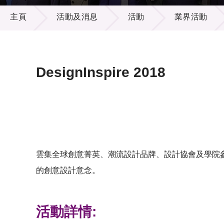
活動及消息
供應商
項目資
主頁
活動及消息
活動
業界活動
多媒體
出版刊
就業機
項目夥
聯絡我
DesignInspire 2018
雲集全球創意菁英、潮流設計品牌、設計協會及學院參與的
的創意設計意念。
活動詳情: