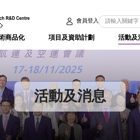
會員登入
術商品化
項目及資助計劃
活動及
介
劃
服務
使命
動向
權之技術
點
籍
疇
動
公共服務之創新技術
劃
表
構
活動及消息
劃
目
入
構
心
惠
問
導
告
發項目計劃書
心