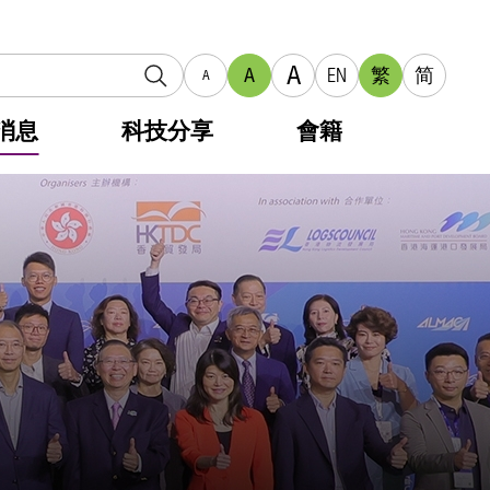
A
A
EN
繁
简
A
消息
科技分享
會籍