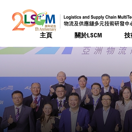
主頁
關於LSCM
技
跳到內容（按回車鍵）
熱門
熱門
熱門
熱門
熱門
機構簡
服務
合作計
活動
會籍及
願景及
LSCM 
可獲授
研發重
登記會
獎項
獎項
獎項
獎項
獎項
服務範
業界活
LSCM 動向
LSCM 動向
LSCM 動向
LSCM 動向
LSCM 動向
應用於
資助計
會員列
組織架
獎項
資助計
重點項
會員登
組織架
新聞中
稅務優
董事局
申請
研究顧
媒體報
評審
新聞稿
招標通
徵求研
資訊中