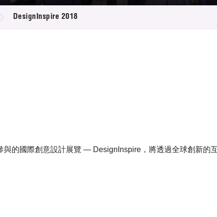
登記
料庫
DesignInspire 2018
物
會
伴
們
國際創意設計展覽 — DesignInspire，將透過全球創