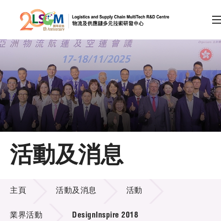
A
A
EN
繁
简
A
跳到內容（按回車鍵）
會員登入
主頁
活動及消息
關於LSCM
活動及消息
技術商品化
主頁
活動及消息
活動
項目及資助計劃
業界活動
DesignInspire 2018