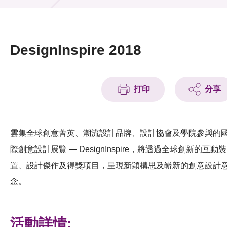
活動及消息
活動
DesignInspire 2018
獎項
新聞中心
打印
分享
資訊中心
雲集全球創意菁英、潮流設計品牌、設計協會及學院參與的
科技分享
際創意設計展覽 — DesignInspire，將透過全球創新的互動裝
會籍
置、設計傑作及得獎項目，呈現新穎構思及嶄新的創意設計
念。
活動詳情: