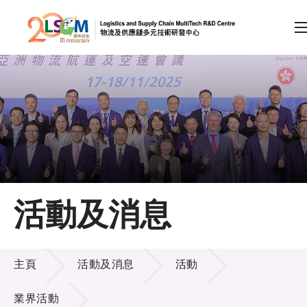
A
A
EN
繁
简
A
跳到內容（按回車鍵）
會員登入
主頁
活動及消息
關於LSCM
活動及消息
技術商品化
主頁
活動及消息
活動
項目及資助計劃
業界活動