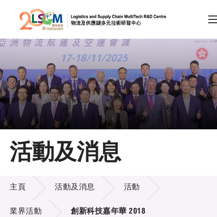
A
A
EN
繁
简
A
跳到內容（按回車鍵）
會員登入
主頁
活動及消息
關於LSCM
活動及消息
技術商品化
主頁
活動及消息
活動
項目及資助計劃
業界活動
創新科技嘉年華 2018